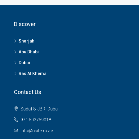
Discover
Sharjah
Abu Dhabi
Dubai
Ras Al Khema
Contact Us
Sadaf 8, JBR- Dubai
971 502759018
info@rexterra.ae